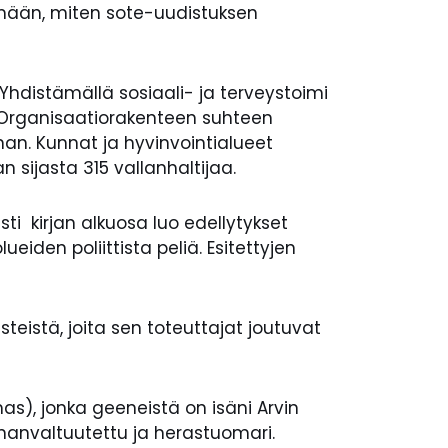
tämään, miten sote-uudistuksen
. Yhdistämällä sosiaali- ja terveystoimi
. Organisaatiorakenteen suhteen
an. Kunnat ja hyvinvointialueet
n sijasta 315 vallanhaltijaa.
sti kirjan alkuosa luo edellytykset
iden poliittista peliä. Esitettyjen
teistä, joita sen toteuttajat joutuvat
as), jonka geeneistä on isäni Arvin
nnanvaltuutettu ja herastuomari.