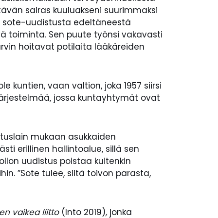
ittävän sairas kuuluakseni suurimmaksi
van sote-uudistusta edeltäneestä
vä toiminta. Sen puute työnsi vakavasti
rvin hoitavat potilaita lääkäreiden
kuntien, vaan valtion, joka 1957 siirsi
 järjestelmää, jossa kuntayhtymät ovat
erustuslain mukaan asukkaiden
sti erillinen hallintoalue, sillä sen
llon uudistus poistaa kuitenkin
n. ”Sote tulee, siitä toivon parasta,
n vaikea liitto
(Into 2019)
,
jonka