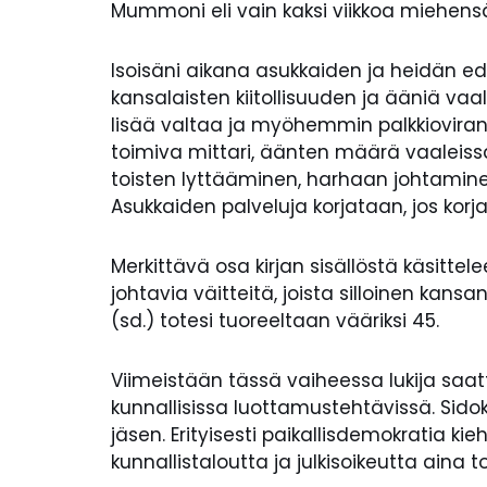
Mummoni eli vain kaksi viikkoa miehensä 
Isoisäni aikana asukkaiden ja heidän edus
kansalaisten kiitollisuuden ja ääniä va
lisää valtaa ja myöhemmin palkkioviran.
toimiva mittari, äänten määrä vaaleissa
toisten lyttääminen, harhaan johtamine
Asukkaiden palveluja korjataan, jos kor
Merkittävä osa kirjan sisällöstä käsitte
johtavia väitteitä, joista silloinen kan
(sd.) totesi tuoreeltaan vääriksi 45.
Viimeistään tässä vaiheessa lukija saatta
kunnallisissa luottamustehtävissä. Sido
jäsen. Erityisesti paikallisdemokratia kie
kunnallistaloutta ja julkisoikeutta aina t