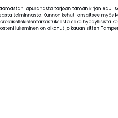
ä saamastani apurahasta tarjoan tämän kirjan edullise
peasta toiminnasta. Kunnon kehut ansaitsee myös Me
a Korolaisellekielentarkastuksesta sekä hyödyllisistä
uotosteni lukeminen on alkanut jo kauan sitten Tamper