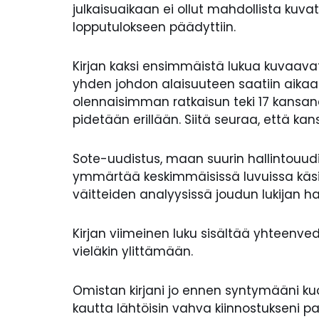
julkaisuaikaan ei ollut mahdollista kuv
lopputulokseen päädyttiin.
Kirjan kaksi ensimmäistä lukua kuvaavat u
yhden johdon alaisuuteen saatiin aikaa
olennaisimman ratkaisun teki 17 kansan
pidetään erillään. Siitä seuraa, että kan
Sote-uudistus, maan suurin hallintouudist
ymmärtää keskimmäisissä luvuissa käsitel
väitteiden analyysissä joudun lukijan ha
Kirjan viimeinen luku sisältää yhteenved
vieläkin ylittämään.
Omistan kirjani jo ennen syntymääni kuo
kautta lähtöisin vahva kiinnostukseni p