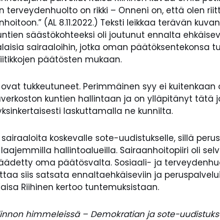
n terveydenhuolto on rikki – Onneni on, että olen ri
anhoitoon.” (AL 8.11.2022.) Teksti leikkaa terävän ku
kuntien säästökohteeksi oli joutunut ennalta ehkäise
laisia sairaaloihin, jotka oman päätöksentekonsa tu
liitikkojen päätösten mukaan.
ovat tukkeutuneet. Perimmäinen syy ei kuitenkaan ole 
verkoston kuntien hallintaan ja on ylläpitänyt tätä
ksinkertaisesti laskuttamalla ne kunnilta.
in sairaaloita koskevalle sote-uudistukselle, sillä p
aajemmilla hallintoalueilla. Sairaanhoitopiiri oli selvä
 säädetty oma päätösvalta. Sosiaali- ja terveydenhuo
aa siis satsata ennaltaehkäiseviin ja peruspalveluihi
aisa Riihinen kertoo tuntemuksistaan.
linnon himmeleissä – Demokratian ja sote-uudistukse