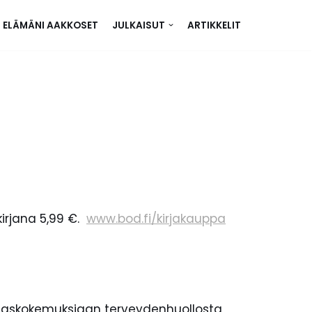
ELÄMÄNI AAKKOSET
JULKAISUT
ARTIKKELIT
kirjana 5,99 €.
www.bod.fi/kirjakauppa
tilaskokemuksiaan terveydenhuollosta