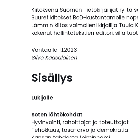
Kiitoksena Suomen Tietokirjailijat ry:lt
Suuret kiitokset BoD-kustantamolle no
Lämmin kiitos vaimolleni kirjailija Tuul
kokenut hallintotekstien editori, sillä t
Vantaalla 1.1.2023
Silvo Kaasalainen
Sisällys
Lukijalle
Soten lähtökohdat
Hyvinvointi, rahoittajat ja toteuttajat
Tehokkuus, tasa-arvo ja demokratia
Kansan tahdosta toiminnaksi