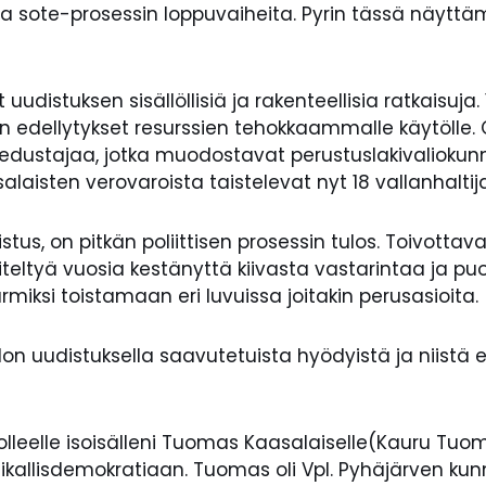
ata sote-prosessin loppuvaiheita. Pyrin tässä näyt
udistuksen sisällöllisiä ja rakenteellisia ratkaisuja
n edellytykset resurssien tehokkaammalle käytölle
edustajaa, jotka muodostavat perustuslakivaliokunn
salaisten verovaroista taistelevat nyt 18 vallanhaltija
us, on pitkän poliittisen prosessin tulos. Toivottava
tyä vuosia kestänyttä kiivasta vastarintaa ja puolue
rmiksi toistamaan eri luvuissa joitakin perusasioita.
on uudistuksella saavutetuista hyödyistä ja niistä es
lleelle isoisälleni Tuomas Kaasalaiselle(Kauru Tuom
aikallisdemokratiaan. Tuomas oli Vpl. Pyhäjärven ku