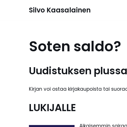
Silvo Kaasalainen
Siirry
suoraan
sisältöön
Soten saldo?
Uudistuksen plussa
Kirjan voi ostaa kirjakaupoista tai suora
LUKIJALLE
Aikaisemmin sairaa