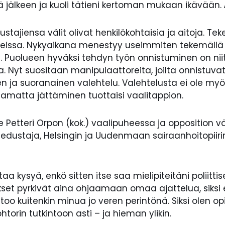
jälkeen ja kuoli tätieni kertoman mukaan ikävään. Ä
tajiensa välit olivat henkilökohtaisia ja aitoja. Tek
aleissa. Nykyaikana menestyy useimmiten tekemällä h
 Puolueen hyväksi tehdyn työn onnistuminen on niit
. Nyt suositaan manipulaattoreita, joilta onnistuv
n ja suoranainen valehtelu. Valehtelusta ei ole m
jaamatta jättäminen tuottaisi vaalitappion.
lee Petteri Orpon (kok.) vaalipuheessa ja opposition
sanedustaja, Helsingin ja Uudenmaan sairaanhoitopiiri
a kysyä, enkö sitten itse saa mielipiteitäni poliitti
kset pyrkivät aina ohjaamaan omaa ajattelua, siksi 
htoo kuitenkin minua jo veren perintönä. Siksi olen opi
ohtorin tutkintoon asti – ja hieman ylikin.