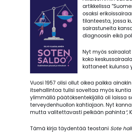
artikkelissa ”Suome
osaksi erikoissaira
tilanteesta, jossa 
sairastuneita kansa
diagnoosin eikä po
Nyt myös sairaalat 
koko keskussairaala
kattaneet kulunsa y
Vuosi 1957 olisi ollut oikea paikka ainak
itsehallintoa tulisi soveltaa myös kuntia l
ylimmällä päätöksentekijällä oli laissa
terveydenhuollon kahtiajaon. Nyt kannatt
mutta valitettavasti pelkään pahinta
”,
K
Tämä kirja täydentää teostani
Sote hal