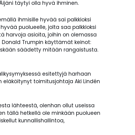
ijäni täytyi olla hyvä ihminen.
emällä ihmisille hyvää sai palkkioksi
yvää puolueelle, jolta saa palkkioksi
ä harvoja asioita, joihin on olemassa
at Donald Trumpin käyttämät keinot:
yöskään säädetty mitään rangaistusta.
 välikysymyksessä esitettyjä harhaan
n eläköitynyt toimitusjohtaja Aki Lindén
sesta lähteestä, olenhan ollut useissa
en tällä hetkellä ole minkään puolueen
skellut kunnallishallintoa,