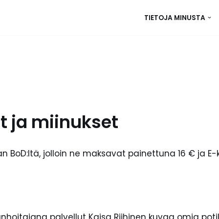
TIETOJA MINUSTA
t ja miinukset
an BoD:ltä, jolloin ne maksavat painettuna 16 € ja E-
nhoitajana palvellut Kaisa Riihinen kuvaa omia po