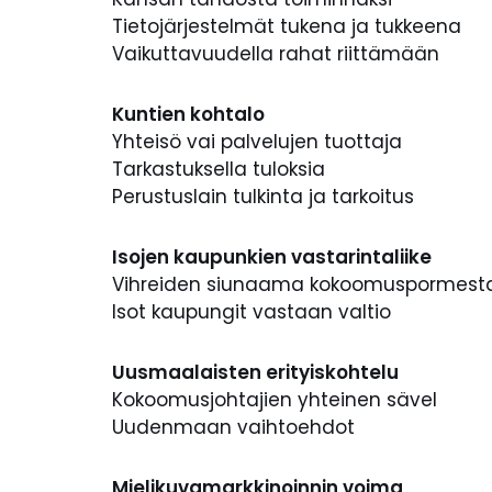
Tietojärjestelmät tukena ja tukkeena
Vaikuttavuudella rahat riittämään
Kuntien kohtalo
Yhteisö vai palvelujen tuottaja
Tarkastuksella tuloksia
Perustuslain tulkinta ja tarkoitus
Isojen kaupunkien vastarintaliike
Vihreiden siunaama kokoomuspormesta
Isot kaupungit vastaan valtio
Uusmaalaisten erityiskohtelu
Kokoomusjohtajien yhteinen sävel
Uudenmaan vaihtoehdot
Mielikuvamarkkinoinnin voima