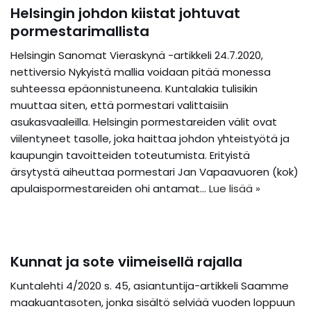
Helsingin johdon kiistat johtuvat
pormestarimallista
Helsingin Sanomat Vieraskynä -artikkeli 24.7.2020,
nettiversio Nykyistä mallia voidaan pitää monessa
suhteessa epäonnistuneena. Kuntalakia tulisikin
muuttaa siten, että pormestari valittaisiin
asukasvaaleilla. Helsingin pormestareiden välit ovat
viilentyneet tasolle, joka haittaa johdon yhteistyötä ja
kaupungin tavoitteiden toteutumista. Erityistä
ärsytystä aiheuttaa pormestari Jan Vapaavuoren (kok)
apulaispormestareiden ohi antamat…
Lue lisää »
Kunnat ja sote viimeisellä rajalla
Kuntalehti 4/2020 s. 45, asiantuntija-artikkeli Saamme
maakuantasoten, jonka sisältö selviää vuoden loppuun