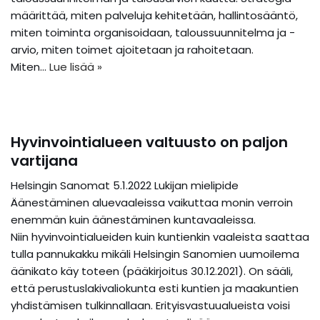
määrittää, miten palveluja kehitetään, hallintosääntö,
miten toiminta organisoidaan, taloussuunnitelma ja -
arvio, miten toimet ajoitetaan ja rahoitetaan.
Miten…
Lue lisää »
Hyvinvointialueen valtuusto on paljon
vartijana
Helsingin Sanomat 5.1.2022 Lukijan mielipide
Äänestäminen aluevaaleissa vaikuttaa monin verroin
enemmän kuin äänestäminen kuntavaaleissa.
Niin hyvinvointialueiden kuin kuntienkin vaaleista saattaa
tulla pannukakku mikäli Helsingin Sanomien uumoilema
äänikato käy toteen (pääkirjoitus 30.12.2021). On sääli,
että perustuslakivaliokunta esti kuntien ja maakuntien
yhdistämisen tulkinnallaan. Erityisvastuualueista voisi