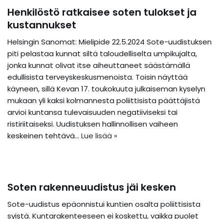
Henkilöstö ratkaisee soten tulokset ja
kustannukset
Helsingin Sanomat: Mielipide 22.5.2024 Sote-uudistuksen
piti pelastaa kunnat siltä taloudelliselta umpikujalta,
jonka kunnat olivat itse aiheuttaneet säästämällä
edullisista terveyskeskusmenoista. Toisin näyttää
käyneen, sillä Kevan 17. toukokuuta julkaiseman kyselyn
mukaan yli kaksi kolmannesta poliittisista päättäjistä
arvioi kuntansa tulevaisuuden negatiiviseksi tai
ristiriitaiseksi. Uudistuksen hallinnollisen vaiheen
keskeinen tehtävä…
Lue lisää »
Soten rakenneuudistus jäi kesken
Sote-uudistus epäonnistui kuntien osalta poliittisista
syistä. Kuntarakenteeseen ei koskettu, vaikka puolet