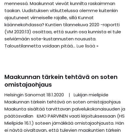
mennessä. Maakunnat vievät kunnilta raskaimman
taakan. Uudistuksen vitkuttelussa olemme kuitenkin
ajautuneet viimeiselle rajalle, sillä Kunnat
käännekohdassa? Kuntien tilannekuva 2020 -raportti
(VM 2020:13) osoittaa, että suurin osa kunnista ei tule
selviämään sote-kustannusten noususta.
Taloustilannetta voidaan pitää…
Lue lisää »
Maakunnan tärkein tehtävä on soten
omistajaohjaus
Helsingin Sanomat 18.1.2020 | Lukijan mielipide
Maakunnan tärkein tehtävä on soten omistajaohjaus
Maakunta sisältää tarvittavan palvelukokonaisuuden ja
päätösvallan ILMO PARVINEN vaati kirjoituksessaan (HS
Mielipide 16.1.) soteen jämäkkää omistajaohjausta. Hän
ei näytä oivaltavan, että tulevien maakuntien tärkein