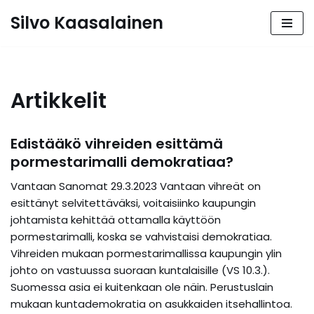
Silvo Kaasalainen
Siirry
suoraan
sisältöön
Artikkelit
Edistääkö vihreiden esittämä
pormestarimalli demokratiaa?
Vantaan Sanomat 29.3.2023 Vantaan vihreät on
esittänyt selvitettäväksi, voitaisiinko kaupungin
johtamista kehittää ottamalla käyttöön
pormestarimalli, koska se vahvistaisi demokratiaa.
Vihreiden mukaan pormestarimallissa kaupungin ylin
johto on vastuussa suoraan kuntalaisille (VS 10.3.).
Suomessa asia ei kuitenkaan ole näin. Perustuslain
mukaan kuntademokratia on asukkaiden itsehallintoa.