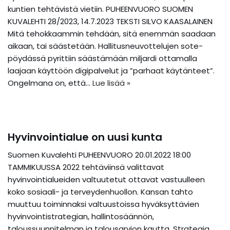
kuntien tehtävistä vietiin. PUHEENVUORO SUOMEN
KUVALEHTI 28/2023, 14.7.2023 TEKSTI SILVO KAASALAINEN
Mitä tehokkaammin tehdään, sitä enemmän saadaan
aikaan, tai säästetään. Hallitusneuvottelujen sote-
pöydässä pyrittiin säästämään miljardi ottamalla
laajaan käyttöön digipalvelut ja ”parhaat käytänteet”.
Ongelmana on, että…
Lue lisää »
Hyvinvointialue on uusi kunta
Suomen Kuvalehti PUHEENVUORO 20.01.2022 18:00
TAMMIKUUSSA 2022 tehtäviinsä valittavat
hyvinvointialueiden valtuutetut ottavat vastuulleen
koko sosiaali- ja terveydenhuollon. Kansan tahto
muuttuu toiminnaksi valtuustoissa hyväksyttävien
hyvinvointistrategian, hallintosäännön,
taloussuunnitelman ja talousarvion kautta. Strategia