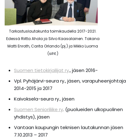
Tarkastuslautakunta toimikaudella 2017-2021.
Edessä Riitta Ahola ja Silvo Kaasalainen. Takana
Matti Enroth, Carita Orlando (pj.) ja Mikko Luoma
(siht.)
Suomen tietokirjailijat ry
., jäsen 2016-
Vpl. Pyhäjärvi-seura ry., jäsen, varapuheenjohtaja
2014-2015 ja 2017
Kaivoksela-seura ry., jäsen
Suomen Senioriliike ry
. (puolueiden ulkopuolinen
yhdistys), jäsen
Vantaan kaupungin teknisen lautakunnan jäsen
7.10.2013 – 2017