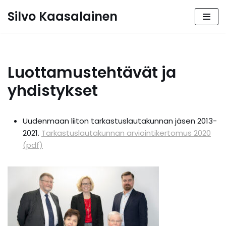
Silvo Kaasalainen
Siirry
suoraan
sisältöön
Luottamustehtävät ja
yhdistykset
Uudenmaan liiton tarkastuslautakunnan jäsen 2013-
2021.
Tarkastuslautakunnan arviointikertomus 2020
(pdf)