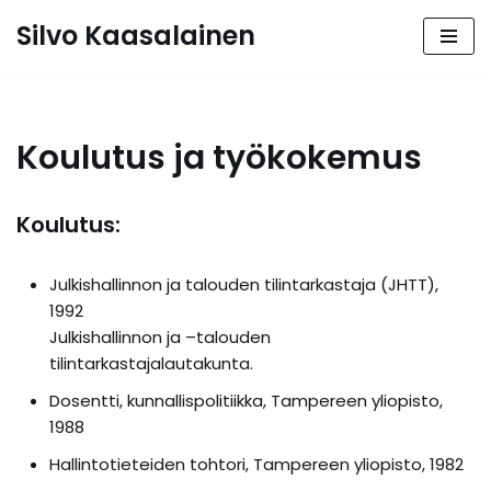
Silvo Kaasalainen
Siirry
suoraan
sisältöön
Koulutus ja työkokemus
Koulutus:
Julkishallinnon ja talouden tilintarkastaja (JHTT),
1992
Julkishallinnon ja –talouden
tilintarkastajalautakunta.
Dosentti, kunnallispolitiikka, Tampereen yliopisto,
1988
Hallintotieteiden tohtori, Tampereen yliopisto, 1982