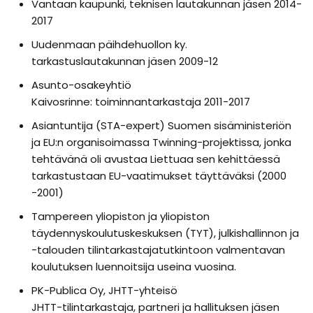
Vantaan kaupunki, teknisen lautakunnan jäsen 2014-
2017
Uudenmaan päihdehuollon ky.
tarkastuslautakunnan jäsen 2009-12
Asunto-osakeyhtiö
Kaivosrinne: toiminnantarkastaja 2011-2017
Asiantuntija (STA-expert) Suomen sisäministeriön
ja EU:n organisoimassa Twinning-projektissa, jonka
tehtävänä oli avustaa Liettuaa sen kehittäessä
tarkastustaan EU-vaatimukset täyttäväksi (2000
-2001)
Tampereen yliopiston ja yliopiston
täydennyskoulutuskeskuksen (TYT), julkishallinnon ja
-talouden tilintarkastajatutkintoon valmentavan
koulutuksen luennoitsija useina vuosina.
PK-Publica Oy, JHTT-yhteisö
JHTT-tilintarkastaja, partneri ja hallituksen jäsen