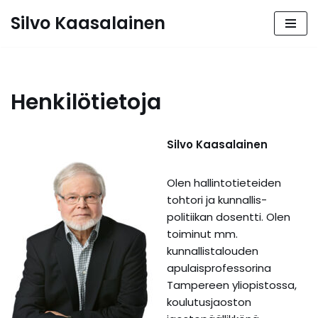
Silvo Kaasalainen
Siirry
suoraan
sisältöön
Henkilötietoja
Silvo Kaasalainen
Olen hallintotieteiden
tohtori ja kunnallis-
politiikan dosentti. Olen
toiminut mm.
kunnallistalouden
apulaisprofessorina
Tampereen yliopistossa,
koulutusjaoston