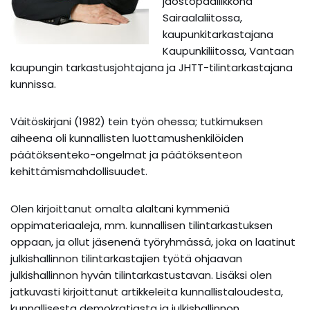
jaostopäällikkönä
Sairaalaliitossa,
kaupunkitarkastajana
Kaupunkiliitossa, Vantaan
kaupungin tarkastusjohtajana ja JHTT-tilintarkastajana
kunnissa.
Väitöskirjani (1982) tein työn ohessa; tutkimuksen
aiheena oli kunnallisten luottamushenkilöiden
päätöksenteko-ongelmat ja päätöksenteon
kehittämismahdollisuudet.
Olen kirjoittanut omalta alaltani kymmeniä
oppimateriaaleja, mm. kunnallisen tilintarkastuksen
oppaan, ja ollut jäsenenä työryhmässä, joka on laatinut
julkishallinnon tilintarkastajien työtä ohjaavan
julkishallinnon hyvän tilintarkastustavan. Lisäksi olen
jatkuvasti kirjoittanut artikkeleita kunnallistaloudesta,
kunnallisesta demokratiasta ja julkishallinnon