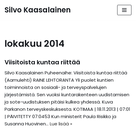
Silvo Kaasalainen
Siirry
suoraan
sisältöön
lokakuu 2014
Viisitoista kuntaa riittää
Silvo Kaasalainen Puheenaihe: Viisitoista kuntaa riittää
(Aamulehti) RAINE LEHTORANTA Yli puolet kuntien
toiminnoista on sosiaali- ja terveyspalvelujen
järjestämistä. Sen vuoksi kuntarakenteen uudistamisen
ja sote-uudistuksen pitäisi kulkea yhdessä. Kuva
Parkanon terveyskeskuksesta. KOTIMAA | 18.11.2013 | 07:01
| PÄIVITETTY 07:0453 Kun ministerit Paula Risikko ja
Susanna Huovinen…
Lue lisää »