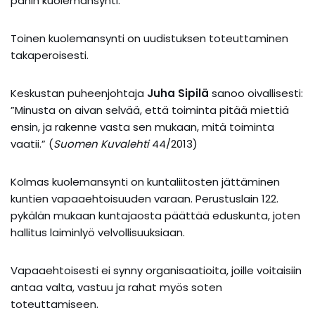
pahin kuolemansynti.
Toinen kuolemansynti on uudistuksen toteuttaminen
takaperoisesti.
Keskustan puheenjohtaja
Juha Sipilä
sanoo oivallisesti:
”Minusta on aivan selvää, että toiminta pitää miettiä
ensin, ja rakenne vasta sen mukaan, mitä toiminta
vaatii.” (
Suomen Kuvalehti
44/2013)
Kolmas kuolemansynti on kuntaliitosten jättäminen
kuntien vapaaehtoisuuden varaan. Perustuslain 122.
pykälän mukaan kuntajaosta päättää eduskunta, joten
hallitus laiminlyö velvollisuuksiaan.
Vapaaehtoisesti ei synny organisaatioita, joille voitaisiin
antaa valta, vastuu ja rahat myös soten
toteuttamiseen.