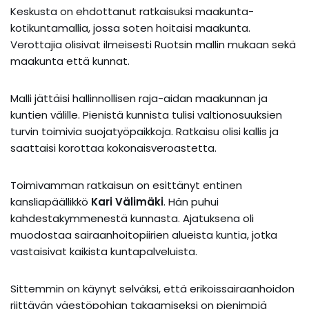
Keskusta on ehdottanut ratkaisuksi maakunta-
kotikuntamallia, jossa soten hoitaisi maakunta.
Verottajia olisivat ilmeisesti Ruotsin mallin mukaan sekä
maakunta että kunnat.
Malli jättäisi hallinnollisen raja-aidan maakunnan ja
kuntien välille. Pienistä kunnista tulisi valtionosuuksien
turvin toimivia suojatyöpaikkoja. Ratkaisu olisi kallis ja
saattaisi korottaa kokonaisveroastetta.
Toimivamman ratkaisun on esittänyt entinen
kansliapäällikkö
Kari Välimäki
. Hän puhui
kahdestakymmenestä kunnasta. Ajatuksena oli
muodostaa sairaanhoitopiirien alueista kuntia, jotka
vastaisivat kaikista kuntapalveluista.
Sittemmin on käynyt selväksi, että erikoissairaanhoidon
riittävän väestöpohjan takaamiseksi on pienimpiä