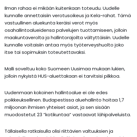
Ilman rahaa ei mikään kuitenkaan toteudu. Uudelle
kunnalle annettaisiin verotusoikeus ja Kela-rahat. Tämä
vastuullinen aluekunta keräisi verot myös
osahallintoalueidensa palvelujen tuottamiseen, jolloin
maakuntaverolta ja hallintorajoilta vältyttäisiin. Uudelle
kunnalle voitaisiin antaa myös työterveyshuolto joko
itse tai sopimuksin toteutettavaksi.
Malli soveltuu koko Suomeen Uusimaa mukaan lukien,
jolloin nykyistä HUS-aluettakaan ei tarvitsisi pilkkoa.
Uudenmaan kokoinen hallintoalue ei ole edes
poikkeuksellinen. Budapestissa aluehallinto hoitaa 1,7
miljoonan ihmisen yhteiset asiat, ja sen sisään
muodostetut 23 ”kotikuntaa” vastaavat lähipalveluista.
Tällaisella ratkaisulla olisi riittävien valtuuksien ja