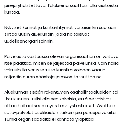
piirejä yhdistettävä. Tuloksena saattaisi olla viisitoista
kuntaa.
Nykyiset kunnat ja kuntayhtymät voitaisiinkin suoraan
siirtää uusiin aluekuntiin, jotka hoitaisivat
uudelleenorganisoinnin.
Palvelusta vastuussa olevan organisaation on voitava
itse päättää, miten se järjestää palvelunsa. Vain näillä
valtuuksilla varustetuilta kunnilta voidaan vaatia
miljardin euron säästöjä ja myös toteuttaa ne.
Aluekunnan sisään rakentuvien osahallintoalueiden tai
”kotikuntien” tulisi olla sen kokoisia, että ne voisivat
ottaa hoitaakseen myös terveyskeskukset. Ovathan
sote-palvelut asukkaiden tärkeimpiä peruspalveluita.
Turhia organisaatioita ei kannata ylläpitää.