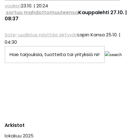
vaalien
23.10. | 20:24
sortuu mahdottomuuteensa
Kauppalehti
27.10. |
08:37
Sote-uudistus näyttää siirtyvän
Lapin Kansa
25.10. |
04:30
Arkistot
lokakuu 2025