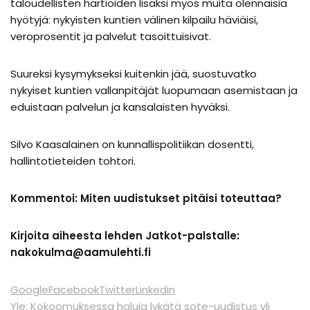
taloudellisten hartioiden lisäksi myös muita olennaisia
hyötyjä: nykyisten kuntien välinen kilpailu häviäisi,
veroprosentit ja palvelut tasoittuisivat.
Suureksi kysymykseksi kuitenkin jää, suostuvatko
nykyiset kuntien vallanpitäjät luopumaan asemistaan ja
eduistaan palvelun ja kansalaisten hyväksi.
Silvo Kaasalainen on kunnallispolitiikan dosentti,
hallintotieteiden tohtori.
Kommentoi: Miten uudistukset pitäisi toteuttaa?
Kirjoita aiheesta lehden Jatkot-palstalle:
nakokulma@aamulehti.fi
Google
Facebook
Twitter
Linkedin
Yle: Kokoomuksessa haluja lykätä sote-uudistus yli