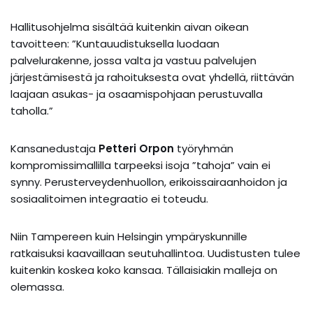
Hallitusohjelma sisältää kuitenkin aivan oikean
tavoitteen: ”Kuntauudistuksella luodaan
palvelurakenne, jossa valta ja vastuu palvelujen
järjestämisestä ja rahoituksesta ovat yhdellä, riittävän
laajaan asukas- ja osaamispohjaan perustuvalla
taholla.”
Kansanedustaja
Petteri Orpon
työryhmän
kompromissimallilla tarpeeksi isoja ”tahoja” vain ei
synny. Perusterveydenhuollon, erikoissairaanhoidon ja
sosiaalitoimen integraatio ei toteudu.
Niin Tampereen kuin Helsingin ympäryskunnille
ratkaisuksi kaavaillaan seutuhallintoa. Uudistusten tulee
kuitenkin koskea koko kansaa. Tällaisiakin malleja on
olemassa.