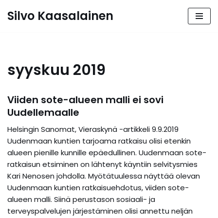
Silvo Kaasalainen
Siirry
suoraan
sisältöön
syyskuu 2019
Viiden sote-alueen malli ei sovi
Uudellemaalle
Helsingin Sanomat, Vieraskynä -artikkeli 9.9.2019
Uudenmaan kuntien tarjoama ratkaisu olisi etenkin
alueen pienille kunnille epäedullinen. Uudenmaan sote-
ratkaisun etsiminen on lähtenyt käyntiin selvitysmies
Kari Nenosen johdolla. Myötätuulessa näyttää olevan
Uudenmaan kuntien ratkaisuehdotus, viiden sote-
alueen malli. Siinä perustason sosiaali- ja
terveyspalvelujen järjestäminen olisi annettu neljän