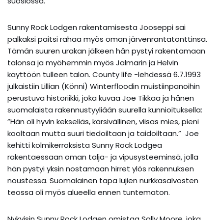
suosiossa.
Sunny Rock Lodgen rakentamisesta Jooseppi sai
palkaksi paitsi rahaa myös oman järvenrantatonttinsa.
Tämän suuren urakan jälkeen hän pystyi rakentamaan
talonsa ja myöhemmin myös Jalmarin ja Helvin
käyttöön tulleen talon. County life -lehdessä 6.7.1993
julkaistiin Lillian (Könni) Winterfloodin muistiinpanoihin
perustuva historiikki, joka kuvaa Joe Tikkaa ja hänen
suomalaista rakennustyyliään suurella kunnioituksella:
”Hän oli hyvin kekseliäs, kärsivällinen, viisas mies, pieni
kooltaan mutta suuri tiedoiltaan ja taidoiltaan.” Joe
kehitti kolmikerroksista Sunny Rock Lodgea
rakentaessaan oman talja- ja vipusysteeminsä, jolla
hän pystyi yksin nostamaan hirret ylös rakennuksen
noustessa. Suomalainen tapa lujien nurkkasalvosten
teossa oli myös alueella ennen tuntematon.
Nykyisin Sunny Rock Lodgen omistaa Sally Moore, joka