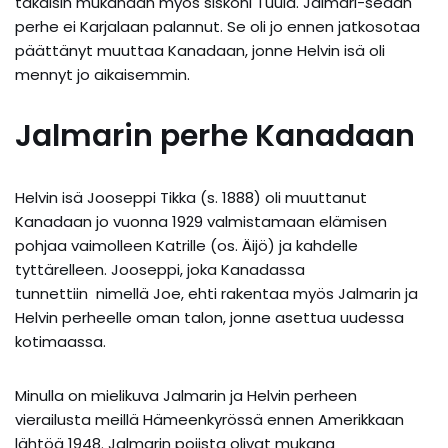
takaisin mukanaan myös siskoni Tuula. Jalmari-sedän
perhe ei Karjalaan palannut. Se oli jo ennen jatkosotaa
päättänyt muuttaa Kanadaan, jonne Helvin isä oli
mennyt jo aikaisemmin.
Jalmarin perhe Kanadaan
Helvin isä Jooseppi Tikka (s. 1888) oli muuttanut
Kanadaan jo vuonna 1929 valmistamaan elämisen
pohjaa vaimolleen Katrille (os. Äijö) ja kahdelle
tyttärelleen. Jooseppi, joka Kanadassa
tunnettiin nimellä Joe, ehti rakentaa myös Jalmarin ja
Helvin perheelle oman talon, jonne asettua uudessa
kotimaassa.
Minulla on mielikuva Jalmarin ja Helvin perheen
vierailusta meillä Hämeenkyrössä ennen Amerikkaan
lähtöä 1948. Jalmarin pojista olivat mukana