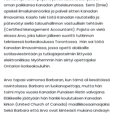
oman paikkansa Kanadan yhteiskunnassa. Eerni (Ernie)
opiskeli ilmailuinsinööriksi ja palveli sitten Kanadan
ilmavoimia. Kaarlo teki töitä Kanadan rautateillä ja
pätevöityi siellä taloushallinnon vastuullisiin tehtäviin
(Certified Management Accountant). Pojista on vielä
elossa Arvo, joka lukion jälkeen suoritti tutkinnon
teknisessä korkeakoulussa Torontossa. Hän sai töitä
Kanadan ilmavoimissa, jossa opetti alokkaille
sotilasviestintään ja tutkajärjestelmiin liittyvää
elektroniikkaa. Myöhemmin hän siirtyi opettajaksi
Ontarion korkeakouluihin.
Arvo tapasi vaimonsa Barbaran, kun tämä oli kesätöissä
ravintolassa. Barbara on luokanopettaja, mutta hän
toimi myös vuosia Kanadan Punaisen Ristin valvojana.
Eläkkeelle jäätyään hän hankki koulutuksen Kanadan
kirkon (United Church of Canada) maallikkosaarnaajaksi.
Sekä Barbara että Arvo ovat kiinteästi mukana Lindsayn