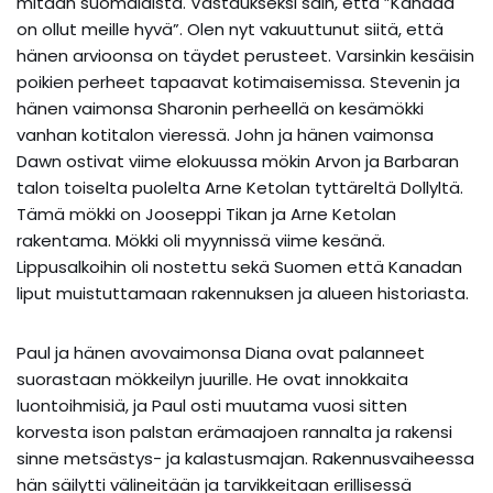
mitään suomalaista. Vastaukseksi sain, että ”Kanada
on ollut meille hyvä”. Olen nyt vakuuttunut siitä, että
hänen arvioonsa on täydet perusteet. Varsinkin kesäisin
poikien perheet tapaavat kotimaisemissa. Stevenin ja
hänen vaimonsa Sharonin perheellä on kesämökki
vanhan kotitalon vieressä. John ja hänen vaimonsa
Dawn ostivat viime elokuussa mökin Arvon ja Barbaran
talon toiselta puolelta Arne Ketolan tyttäreltä Dollyltä.
Tämä mökki on Jooseppi Tikan ja Arne Ketolan
rakentama. Mökki oli myynnissä viime kesänä.
Lippusalkoihin oli nostettu sekä Suomen että Kanadan
liput muistuttamaan rakennuksen ja alueen historiasta.
Paul ja hänen avovaimonsa Diana ovat palanneet
suorastaan mökkeilyn juurille. He ovat innokkaita
luontoihmisiä, ja Paul osti muutama vuosi sitten
korvesta ison palstan erämaajoen rannalta ja rakensi
sinne metsästys- ja kalastusmajan. Rakennusvaiheessa
hän säilytti välineitään ja tarvikkeitaan erillisessä