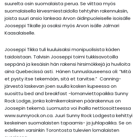
suurelta osin suomalaista perua. Se viittaa myös
suomalaisella kirvesmiestaidolla tehtyihin rakennuksiin,
joista suuri ansio lankeaa Arvon äidinpuoleiselle isoisälle
Jooseppi Tikalle ja osaksi myös Arvon isälle Jalmari
Kaasalaiselle.
Jooseppi Tikka tuli kuuluisaksi monipuolisista käden
taidoistaan. Talvisin Jooseppi toimi tukkisavotoilla
seppänä ja kesäisin hän rakensi hirsimökkejä ja huviloita
aina Quebecissä asti. Hänen tunnuslauseensa oli: ”Mitä
et pysty itse tekemään, sitä et tarvitse.” Canning-
järvestä laskevan joen suulla kosken kupeessa on
suosittu bed and breakfast -lomanviettopaikka Sunny
Rock Lodge, jonka kolmikerroksinen päärakennus on
Joosepin tekemä. Luomusta voi ihailla nettiosoitteessa
www.sunnyrock.on.ca. Juuri Sunny Rock Lodgesta kehittyi
keskeinen suomalaisten tapaamis- ja juhlapaikka. Se on
edelleen varsinkin Torontosta tulevien lomalaisten