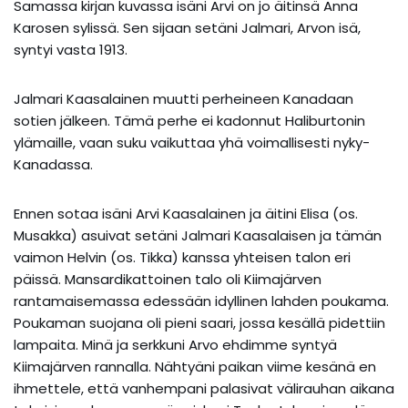
Samassa kirjan kuvassa isäni Arvi on jo äitinsä Anna
Karosen sylissä. Sen sijaan setäni Jalmari, Arvon isä,
syntyi vasta 1913.
Jalmari Kaasalainen muutti perheineen Kanadaan
sotien jälkeen. Tämä perhe ei kadonnut Haliburtonin
ylämaille, vaan suku vaikuttaa yhä voimallisesti nyky-
Kanadassa.
Ennen sotaa isäni Arvi Kaasalainen ja äitini Elisa (os.
Musakka) asuivat setäni Jalmari Kaasalaisen ja tämän
vaimon Helvin (os. Tikka) kanssa yhteisen talon eri
päissä. Mansardikattoinen talo oli Kiimajärven
rantamaisemassa edessään idyllinen lahden poukama.
Poukaman suojana oli pieni saari, jossa kesällä pidettiin
lampaita. Minä ja serkkuni Arvo ehdimme syntyä
Kiimajärven rannalla. Nähtyäni paikan viime kesänä en
ihmettele, että vanhempani palasivat välirauhan aikana