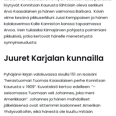
löytyvät Konnitsan Kaurusta lähtöisin oleva serkkuni
Arvo Kaasalainen ja hänen vaimonsa Barbara. Kävin
viime kesänä pikkuserkkuni Jussi Kemppaisen ja hänen
kalakaverinsa Kalle Kanniston kanssa tapaamassa
Arvoa. Vein tuliaisiksi Kiimajärven pohjasta poimimiani
pikkukiviä, jotka kertovat hänelle menetetystä
synnyinseudusta.
Juuret Karjalan kunnailla
Pyhäjärvi-kirjan valokuvassa sivulla 151 on isoisäni
”herastuomari Tuomas Kaasalaisen perhe Konnitsan
Kaurusta v. 1909”. Kuvateksti kertoo edelleen: ”–
seisomassa Tuomaan veli Johannes, joka meni
Amerikkaan”. Johannes ja hänen mahdolliset
jälkeläisensä ovat sittemmin kadonneet Amerikan
Yhdysvaltoihin, eikä hänestä ole kuultu mitään.