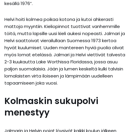
kesällä 1976”.
Helvi hoiti kolmea poikaa kotona ja kutoi ahkerasti
mattoja myyntiin. Kieliopinnot tuottivat vanhemmille
töitä, mutta lapsille uusi kieli aukesi nopeasti. Jalmari ja
Helvi saattoivat vierailullaan Suomessa 1973 kertoa
hyvät kuulumiset. Uuden mantereen hyviä puolia olivat
myös lomat etelässä. Jalmari ja Helvi viettivät talvesta
2-3 kuukautta Lake Worthissa Floridassa, jossa asuu
paljon suomalaisia. Jään ja lumen keskeltä kulki talvisin
lomalaisten virta iloiseen ja lämpimään uudelleen
tapaamiseen joka vuosi.
Kolmaskin sukupolvi
menestyy
Jalmarin ja Helvin pojat löysivät kaikki koulun jälkeen