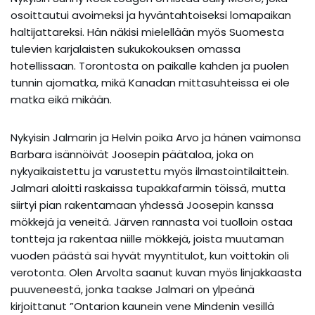
osoittautui avoimeksi ja hyväntahtoiseksi lomapaikan
haltijattareksi. Hän näkisi mielellään myös Suomesta
tulevien karjalaisten sukukokouksen omassa
hotellissaan. Torontosta on paikalle kahden ja puolen
tunnin ajomatka, mikä Kanadan mittasuhteissa ei ole
matka eikä mikään.
Nykyisin Jalmarin ja Helvin poika Arvo ja hänen vaimonsa
Barbara isännöivät Joosepin päätaloa, joka on
nykyaikaistettu ja varustettu myös ilmastointilaittein.
Jalmari aloitti raskaissa tupakkafarmin töissä, mutta
siirtyi pian rakentamaan yhdessä Joosepin kanssa
mökkejä ja veneitä. Järven rannasta voi tuolloin ostaa
tontteja ja rakentaa niille mökkejä, joista muutaman
vuoden päästä sai hyvät myyntitulot, kun voittokin oli
verotonta. Olen Arvolta saanut kuvan myös linjakkaasta
puuveneestä, jonka taakse Jalmari on ylpeänä
kirjoittanut ”Ontarion kaunein vene Mindenin vesillä