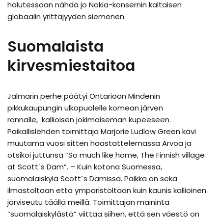
halutessaan nähdä jo Nokia-konsernin kaltaisen
globaalin yrittäjyyden siemenen.
Suomalaista
kirvesmiestaitoa
Jalmarin perhe päätyi Ontarioon Mindenin
pikkukaupungin ulkopuolelle komean järven
rannalle, kallioisen jokimaiseman kupeeseen.
Paikallislehden toimittaja Marjorie Ludlow Green kävi
muutama vuosi sitten haastattelemassa Arvoa ja
otsikoi juttunsa ”So much like home, The Finnish village
at Scott´s Dam”. – Kuin kotona Suomessa,
suomalaiskylä Scott´s Damissa. Paikka on sekä
ilmastoltaan että ympäristöltään kuin kaunis kallioinen
järviseutu täällä meillä. Toimittajan maininta
”suomalaiskylästä” viittaa siihen, että sen väestö on