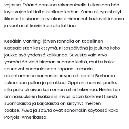
vajassa. Eräänä aamuna rakennukselle tullessaan hän
löysi vajan lattialta kuolleen karhun. Karhu oli rymistellyt
ikkunasta sisään ja rytäkässä nirhannut kaulavaltimonsa
ja vuotanut kuiviin keskelle lattiaa.
Kesäisin Canning-järven rannalla on todellinen
Kaasalaisten keskittymä. Kiitospäivänä ja jouluna koko
joukko syö yhdessä kalkkunaa. Suvusta vain Arvo
ymmärtää vielä hieman suomen kieltä, mutta kaikki
saunovat suomalaiseen tapaan Jalmarin
rakentamassa saunassa. Arvon äiti opetti Barbaran
tekemään pullaa ja piirakkaa. Oppi on mennyt perille,
sillä pulla oli aivan kuin oman äitini tekemää. Henkisten
ominaisuuksien lisäksi siis myös jotain konkreettisesti
suomalaista ja karjalaista on siirtynyt merten
taakse.
Pulla
ja
sauna
ovat sanoinakin käytössä koko
Pohjois-Amerikassa.