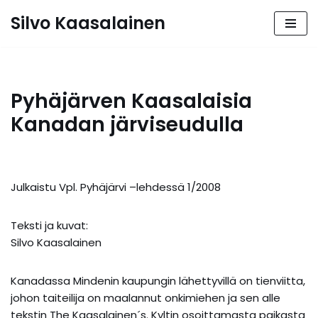
Silvo Kaasalainen
Siirry
suoraan
sisältöön
Pyhäjärven Kaasalaisia
Kanadan järviseudulla
Julkaistu Vpl. Pyhäjärvi –lehdessä 1/2008
Teksti ja kuvat:
Silvo Kaasalainen
Kanadassa Mindenin kaupungin lähettyvillä on tienviitta,
johon taiteilija on maalannut onkimiehen ja sen alle
tekstin The Kaasalainen´s. Kyltin osoittamasta paikasta