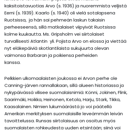
kaksitoistavuotias Arvo (s. 1936) ja nuoremmista veljistä
Eerni (s. 1939). Kaarlo (s. 1940) oli vielä sotalapsena
Ruotsissa, ja hän sai pehmeän laskun takaisin
perheeseensä, sillä matkalaiset viipyivät Ruotsissa
kolme kuukautta. Ms. Gripsholm vei siirtolaiset
turvallisesti Atlantin yli. Pojista Arvo on elossa ja viettää
nyt eläkepäiviä skotlantilaista sukujuurta olevan
vaimonsa Barbaran ja poikiensa perheiden
kanssa.
Pelkkien ulkomaalaisten joukossa ei Arvon perhe ole
Canning-järven rannallakaan, sillä alueen historiassa ja
nykypäivässä vilisee suomalaisnimiä: Könni, Jokinen, Flink,
Saarimäki, Hoikka, Heinonen, Ketola, Harju, Stark, Tikka,
Kaasalainen. Nimien lukumäärästä jo voi päätellä
Amerikan merkityksen suomalaisille leveämmän leivän
tavoittelussa. Runsas siirtolaisuus on osoitus myös
suomalaisten rohkeudesta uuden etsintään; siinä voi