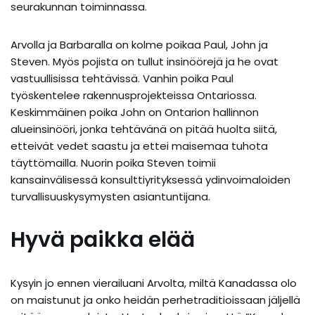
seurakunnan toiminnassa.
Arvolla ja Barbaralla on kolme poikaa Paul, John ja
Steven. Myös pojista on tullut insinöörejä ja he ovat
vastuullisissa tehtävissä. Vanhin poika Paul
työskentelee rakennusprojekteissa Ontariossa.
Keskimmäinen poika John on Ontarion hallinnon
alueinsinööri, jonka tehtävänä on pitää huolta siitä,
etteivät vedet saastu ja ettei maisemaa tuhota
täyttömailla. Nuorin poika Steven toimii
kansainvälisessä konsulttiyrityksessä ydinvoimaloiden
turvallisuuskysymysten asiantuntijana.
Hyvä paikka elää
Kysyin jo ennen vierailuani Arvolta, miltä Kanadassa olo
on maistunut ja onko heidän perhetraditioissaan jäljellä