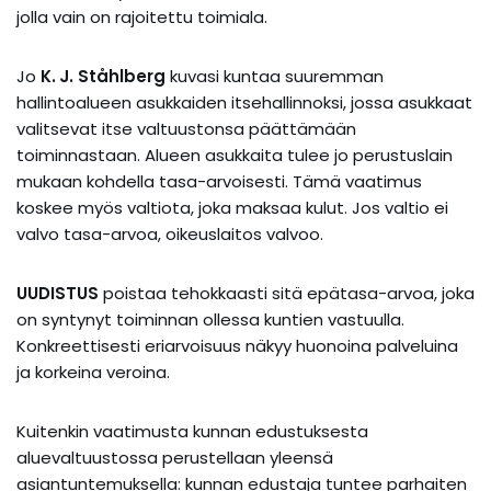
jolla vain on rajoitettu toimiala.
Jo
K. J. Ståhlberg
kuvasi kuntaa suuremman
hallintoalueen asukkaiden itsehallinnoksi, jossa asukkaat
valitsevat itse valtuustonsa päättämään
toiminnastaan. Alueen asukkaita tulee jo perustuslain
mukaan kohdella tasa-arvoisesti. Tämä vaatimus
koskee myös valtiota, joka maksaa kulut. Jos valtio ei
valvo tasa-arvoa, oikeuslaitos valvoo.
UUDISTUS
poistaa tehokkaasti sitä epätasa-arvoa, joka
on syntynyt toiminnan ollessa kuntien vastuulla.
Konkreettisesti eriarvoisuus näkyy huonoina palveluina
ja korkeina veroina.
Kuitenkin vaatimusta kunnan edustuksesta
aluevaltuustossa perustellaan yleensä
asiantuntemuksella: kunnan edustaja tuntee parhaiten