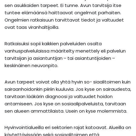
sen asukkaiden tarpeet. Ei tunne. Avun tarvitsija itse
tuntee elämäänsä haittaavat ongelmat parhaiten.
Ongelmien ratkaisuun tarvittavat tiedot ja valtuudet
ovat taas viranhaltijoilla.
Ratkaisuksi sopii kaikkien palveluiden osalta
vanhuspalvelulaissa määritelty menettely eli palvelun
tarvitsijan ja asiantuntijan – tai asiantuntijoiden –
keskinäinen neuvonpito.
Avun tarpeet voivat olla yhtä hyvin so- siaalitoimen kuin
sairaanhoidonkin piiriin kuuluvia. Jos kyse on sairaudesta,
tarvitaan lääkärin diagnoosi ja valtuudet hoidon
antamiseen. Jos kyse on sosiaalipalveluista, tarvitaan
sen alueen ammattilaista. Usein on kyse molemmista.
Hyvinvointialueilla eri sektorien rajat katoavat. Alueilla on
käytettävissään sekä sosiaalitoimen että