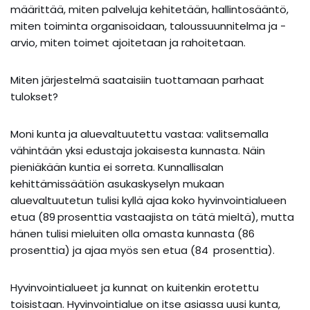
määrittää, miten palveluja kehitetään, hallintosääntö,
miten toiminta organisoidaan, taloussuunnitelma ja -
arvio, miten toimet ajoitetaan ja rahoitetaan.
Miten järjestelmä saataisiin tuottamaan parhaat
tulokset?
Moni kunta ja aluevaltuutettu vastaa: valitsemalla
vähintään yksi edustaja jokaisesta kunnasta. Näin
pieniäkään kuntia ei sorreta. Kunnallisalan
kehittämissäätiön asukaskyselyn mukaan
aluevaltuutetun tulisi kyllä ajaa koko hyvinvointialueen
etua (89 prosenttia vastaajista on tätä mieltä), mutta
hänen tulisi mieluiten olla omasta kunnasta (86
prosenttia) ja ajaa myös sen etua (84 prosenttia).
Hyvinvointialueet ja kunnat on kuitenkin erotettu
toisistaan. Hyvinvointialue on itse asiassa uusi kunta,