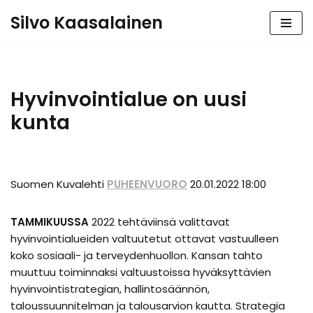
Silvo Kaasalainen
Siirry
suoraan
sisältöön
Hyvinvointialue on uusi
kunta
Suomen Kuvalehti
PUHEENVUORO
20.01.2022 18:00
TAMMIKUUSSA
2022 tehtäviinsä valittavat
hyvinvointialueiden valtuutetut ottavat vastuulleen
koko sosiaali- ja terveydenhuollon. Kansan tahto
muuttuu toiminnaksi valtuustoissa hyväksyttävien
hyvinvointistrategian, hallintosäännön,
taloussuunnitelman ja talousarvion kautta. Strategia