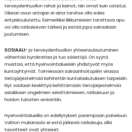
terveydenhuollon rahat ja keinot, niin omat kuin ostetut.
Oikean avun antajan ei aina tarvitse olla edes
erityiskoulutettu. Esimerkiksi liikkumiseen tarvittava apu
voi olla ratkaisevan tärkeä ja estää jopa sairaalaan
joutumisen.
SOSIAALI-
ja terveydenhuollon yhteensulautuminen
vähentää byrokratiaa ja tuo säästöjä. On syytä
muistaa, että hyvinvointialueisiin yhdistyvät myös
kuntayhtymät. Toimiessani sairaanhoitopiirin virassa
tietojärjestelmää kehitettiin kuntalaskutuksen tarpeisiin.
Nyt voidaan keskittyä kehittämään tietojärjestelmää
asiakkaan ongelmien selvittämiseen, ratkaisuun ja
hoidon tulosten arviointiin.
Hyvinvointialueilla on edellytykset parempaan palveluun.
Valtion mukanaolo ei estä järkeviä ratkaisuja, sillä
tavoitteet ovat yhteiset.