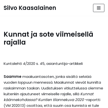
Silvo Kaasalainen
Siirry
suoraan
sisältöön
Kunnat ja sote viimeisellä
rajalla
Kuntalehti 4/2020 s. 45, asiantuntija-artikkeli
Saamme
maakuantasoten, jonka sisältö selviää
vuoden loppuun mennessä. Maakunnat vievät kunnilta
raskaimman taakan. Uudistuksen vitkuttelussa olemme
kuitenkin ajautuneet viimeiselle rajalle, sillä
Kunnat
käännekohdassa? Kuntien tilannekuva 2020
-raportti
(VM 2020:13) osoittaa, että suurin osa kunnista ei tule