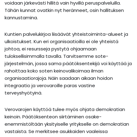
voidaan järkevästi hillitä vain hyvillä peruspalveluilla.
Tähän kunnat ovatkin nyt heränneet, osin hallituksen
kannustamina.
Kuntien palvelukirjoa liisäävät yhteistoiminta-alueet ja
ulkoistukset. Kun eri organisaatioilla ei ole yhteistä
johtoa, ei resursseja pystytä ohjaamaan
tuloksellisimmalla tavalla. Tarvitsemme sote-
järjestelmän, jossa sama päätöksentekijä voi käyttää ja
rahoittaa koko soten keinovalikoimaa ilman
organisaatiorajoja. Näin saadaan aikaan hoidon
integraatio ja verovaroille paras vastine
terveyshyötyinä.
Verovarojen käyttöä tulee myös ohjata demokratian
keinoin. Päätöksenteon siirtäminen osake-
enemmistöltään yksityiselle yritykselle on demokratian
vastaista. Se merkitsee asukkaiden vaaleissa