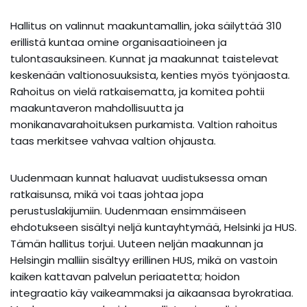
Hallitus on valinnut maakuntamallin, joka säilyttää 310
erillistä kuntaa omine organisaatioineen ja
tulontasauksineen. Kunnat ja maakunnat taistelevat
keskenään valtionosuuksista, kenties myös työnjaosta.
Rahoitus on vielä ratkaisematta, ja komitea pohtii
maakuntaveron mahdollisuutta ja
monikanavarahoituksen purkamista. Valtion rahoitus
taas merkitsee vahvaa valtion ohjausta.
Uudenmaan kunnat haluavat uudistuksessa oman
ratkaisunsa, mikä voi taas johtaa jopa
perustuslakijumiin. Uudenmaan ensimmäiseen
ehdotukseen sisältyi neljä kuntayhtymää, Helsinki ja HUS.
Tämän hallitus torjui. Uuteen neljän maakunnan ja
Helsingin malliin sisältyy erillinen HUS, mikä on vastoin
kaiken kattavan palvelun periaatetta; hoidon
integraatio käy vaikeammaksi ja aikaansaa byrokratiaa.