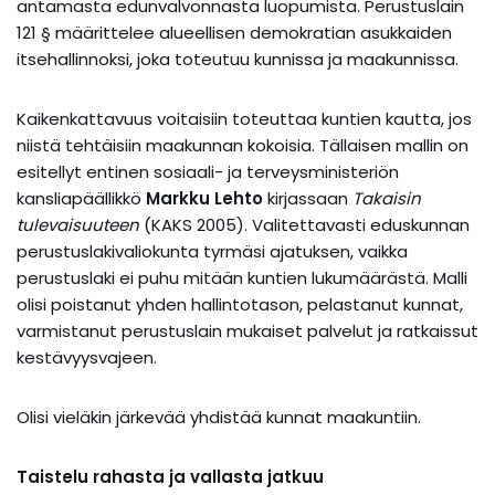
antamasta edunvalvonnasta luopumista. Perustuslain
121 § määrittelee alueellisen demokratian asukkaiden
itsehallinnoksi, joka toteutuu kunnissa ja maakunnissa.
Kaikenkattavuus voitaisiin toteuttaa kuntien kautta, jos
niistä tehtäisiin maakunnan kokoisia. Tällaisen mallin on
esitellyt entinen sosiaali- ja terveysministeriön
kansliapäällikkö
Markku Lehto
kirjassaan
Takaisin
tulevaisuuteen
(KAKS 2005). Valitettavasti eduskunnan
perustuslakivaliokunta tyrmäsi ajatuksen, vaikka
perustuslaki ei puhu mitään kuntien lukumäärästä. Malli
olisi poistanut yhden hallintotason, pelastanut kunnat,
varmistanut perustuslain mukaiset palvelut ja ratkaissut
kestävyysvajeen.
Olisi vieläkin järkevää yhdistää kunnat maakuntiin.
Taistelu rahasta ja vallasta jatkuu