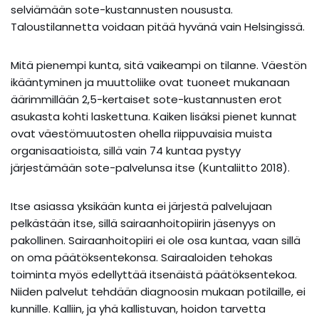
selviämään sote-kustannusten noususta.
Taloustilannetta voidaan pitää hyvänä vain Helsingissä.
Mitä pienempi kunta, sitä vaikeampi on tilanne. Väestön
ikääntyminen ja muuttoliike ovat tuoneet mukanaan
äärimmillään 2,5-kertaiset sote-kustannusten erot
asukasta kohti laskettuna. Kaiken lisäksi pienet kunnat
ovat väestömuutosten ohella riippuvaisia muista
organisaatioista, sillä vain 74 kuntaa pystyy
järjestämään sote-palvelunsa itse (Kuntaliitto 2018).
Itse asiassa yksikään kunta ei järjestä palvelujaan
pelkästään itse, sillä sairaanhoitopiirin jäsenyys on
pakollinen. Sairaanhoitopiiri ei ole osa kuntaa, vaan sillä
on oma päätöksentekonsa. Sairaaloiden tehokas
toiminta myös edellyttää itsenäistä päätöksentekoa.
Niiden palvelut tehdään diagnoosin mukaan potilaille, ei
kunnille. Kalliin, ja yhä kallistuvan, hoidon tarvetta